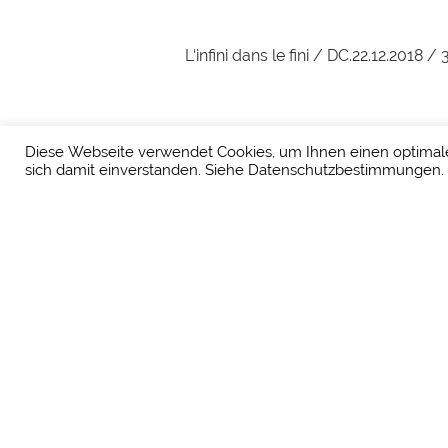
L‘infini dans le fini / DC.22.12.2018
Beitragsnavigation
Diese Webseite verwendet Cookies, um Ihnen einen optimalen
Vorheriger
ZURÜCK
sich damit einverstanden. Siehe
Datenschutzbestimmungen.
Beitrag
Arbeiten von Dominique Chapuis